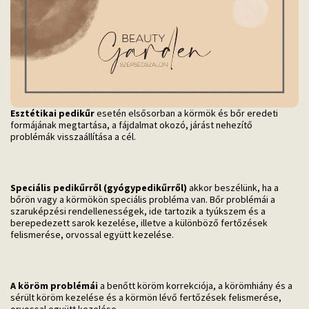
Esztétikai pedikűr
esetén elsősorban a körmök és bőr eredeti
formájának megtartása, a fájdalmat okozó, járást nehezítő
problémák visszaállítása a cél.
Speciális pedikűrről
(gyógypedikűrről)
akkor beszélünk, ha a
bőrön vagy a körmökön speciális probléma van. Bőr problémái a
szaruképzési rendellenességek, ide tartozik a tyúkszem és a
berepedezett sarok kezelése, illetve a különböző fertőzések
felismerése, orvossal együtt kezelése.
A köröm problémái
a benőtt köröm korrekciója, a körömhiány és a
sérült köröm kezelése és a körmön lévő fertőzések felismerése,