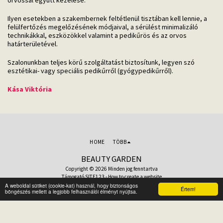
orvossal együtt kezelése.
Ilyen esetekben a szakembernek feltétlenül tisztában kell lennie, a
felülfertőzés megelőzésének módjaival, a sérülést minimalizáló
technikákkal, eszközökkel valamint a pedikűrös és az orvos
határterületével.
Szalonunkban teljes körű szolgáltatást biztosítunk, legyen szó
esztétikai- vagy speciális pedikűrről (gyógypedikűrről).
Kása Viktória
HOME
TÖBB
BEAUTY GARDEN
Copyright © 2026 Minden jog fenntartva
Támogató
SITE123
-
How to create a website
A weboldal sütiket (cookie-kat) használ, hogy biztonságos
Értem!
böngészés mellett a legjobb felhasználói élményt nyújtsa.